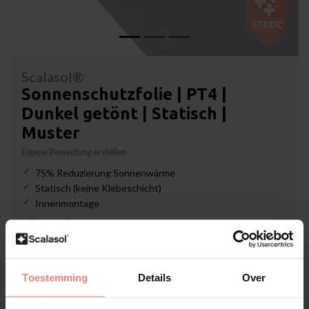
Scalasol®
Sonnenschutzfolie | PT4 |
Dunkel getönt | Statisch |
Muster
Eigene Bewertung erstellen
75% Reduzierung Sonnenwärme
Statisch (keine Klebeschicht)
Innenmontage
Münster:
*
Toestemming
Details
Over
Lieferzeit: 3-5 Werktage