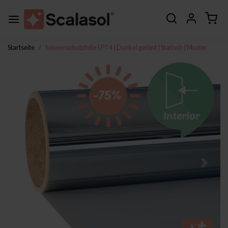
Startseite
Sonnenschutzfolie | PT4 | Dunkel getönt | Statisch | Muster
Zurück
Weite