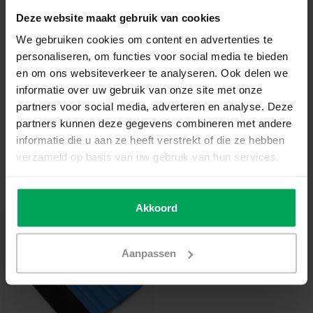
€1,19
Deze website maakt gebruik van cookies
We gebruiken cookies om content en advertenties te
In den Warenkorb
personaliseren, om functies voor social media te bieden
en om ons websiteverkeer te analyseren. Ook delen we
informatie over uw gebruik van onze site met onze
Hochwertige Folien-Qualität
partners voor social media, adverteren en analyse. Deze
Zuschnitt nach Maß
partners kunnen deze gegevens combineren met andere
Lieferzeit 3-5 Werktage
informatie die u aan ze heeft verstrekt of die ze hebben
verzameld op basis van uw gebruik van hun services.
Zusatzinformation?
Neem contact met ons op
Empfohlenes Werkzeug
Akkoord
Aanpassen