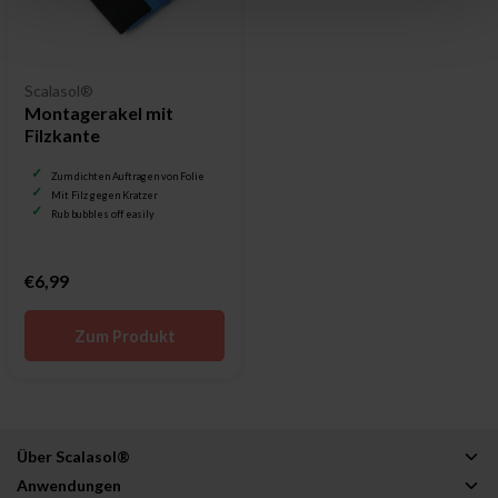
Scalasol®
Montagerakel mit
Filzkante
Zum dichten Auftragen von Folie
Mit Filz gegen Kratzer
Rub bubbles off easily
€6,99
Zum Produkt
Über Scalasol®
Anwendungen