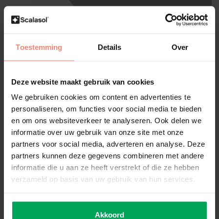
Toestemming
Details
Over
Scalasol®
Sonnenschutzfolie | SPM50 |
Spiegelfolie | Pro Rolle
Deze website maakt gebruik van cookies
Eigene Bewertung erstellen
We gebruiken cookies om content en advertenties te
personaliseren, om functies voor social media te bieden
Vollständigem Spiegeleffekt
80% Reduzierung Sonnenwärme
en om ons websiteverkeer te analyseren. Ook delen we
Innenmontage
informatie over uw gebruik van onze site met onze
partners voor social media, adverteren en analyse. Deze
Große:
*
partners kunnen deze gegevens combineren met andere
informatie die u aan ze heeft verstrekt of die ze hebben
verzameld op basis van uw gebruik van hun services.
Lieferzeit: 3-5 Werktage
€926,20
Akkoord