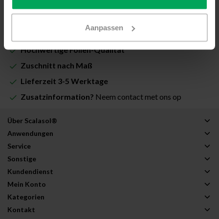
In den Warenkorb
Aanpassen
Hochwertige Folien-Qualität
Zuschnitt nach Maß
Lieferzeit 3-5 Werktage
Zusatzinformation?
Neem contact met ons op
Über Scalasol®
Anwendungen
Service
Sonstige
Kundendienst
Mein Konto
Kategorien
Kontakt