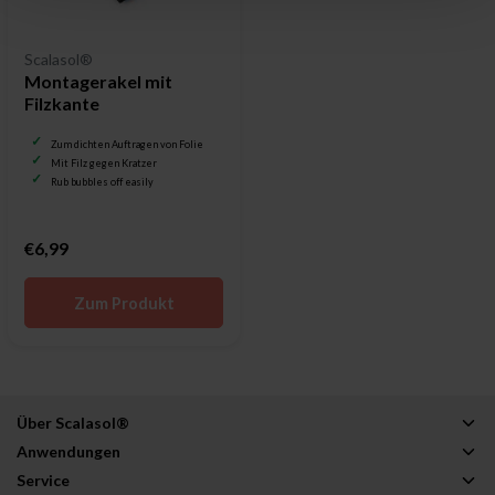
Scalasol®
Montagerakel mit
Filzkante
Zum dichten Auftragen von Folie
Mit Filz gegen Kratzer
Rub bubbles off easily
€6,99
Zum Produkt
Über Scalasol®
Anwendungen
Service