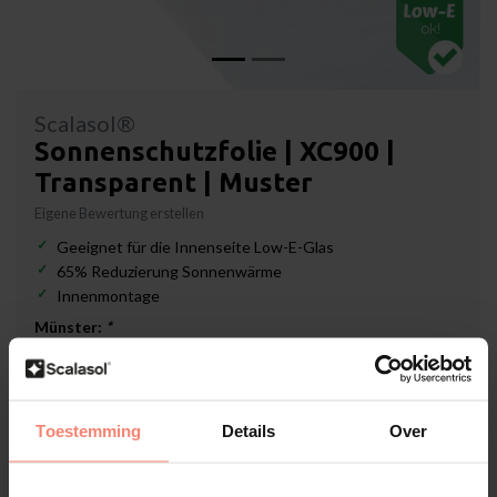
Scalasol®
Sonnenschutzfolie | XC900 |
Transparent | Muster
Eigene Bewertung erstellen
Geeignet für die Innenseite Low-E-Glas
65% Reduzierung Sonnenwärme
Innenmontage
Münster:
*
Lieferzeit: 3-5 Werktage
Toestemming
Details
Over
€1,19