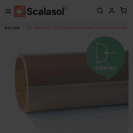
Startseite
UV- Schutzfolie | GXR | Klar Durchsichtig | Zuschnitt nach Maß