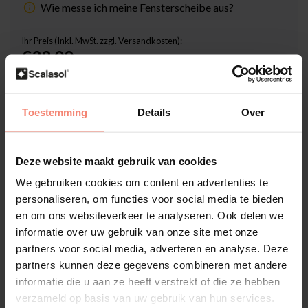
Wie messe ich meine Fensterscheibe aus?
Ihr Preis (Inkl. MwSt. zzgl. Versandkosten):
€38,00
Inklusive Scalasol® SicherMontieren Garantie
Lieferzeit: 3-5 Werktage
Toestemming
Details
Over
Stückzahl
-
+
Deze website maakt gebruik van cookies
We gebruiken cookies om content en advertenties te
In den Warenkorb
personaliseren, om functies voor social media te bieden
en om ons websiteverkeer te analyseren. Ook delen we
Hochwertige Folien-Qualität
informatie over uw gebruik van onze site met onze
partners voor social media, adverteren en analyse. Deze
Zuschnitt nach Maß
partners kunnen deze gegevens combineren met andere
Lieferzeit 3-5 Werktage
informatie die u aan ze heeft verstrekt of die ze hebben
Zusatzinformation?
Neem contact met ons op
verzameld op basis van uw gebruik van hun services.