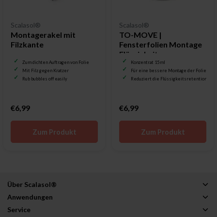
Scalasol®
Scalasol®
Montagerakel mit
TO-MOVE |
Filzkante
Fensterfolien Montage
Flüssigkeit
Zum dichten Auftragen von Folie
Konzentrat 15 ml
Mit Filz gegen Kratzer
Für eine bessere Montage der Folie
Rub bubbles off easily
Reduziert die Flüssigkeitsretention
€6,99
€6,99
Zum Produkt
Zum Produkt
Über Scalasol®
Anwendungen
Service