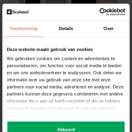
Toestemming
Details
Over
Scalasol®
Verdunkelungsfolie | XBOS |
Schwarz | Pro Rolle
Deze website maakt gebruik van cookies
Eigene Bewertung erstellen
We gebruiken cookies om content en advertenties te
personaliseren, om functies voor social media te bieden
Blockiert 100% (Tages-) Licht
Innen Schwarz / Außen Schwarz
en om ons websiteverkeer te analyseren. Ook delen we
Statisch (keine klebrige Schicht) / Wiederverwendbar
informatie over uw gebruik van onze site met onze
partners voor social media, adverteren en analyse. Deze
Große:
*
partners kunnen deze gegevens combineren met andere
informatie die u aan ze heeft verstrekt of die ze hebben
verzameld op basis van uw gebruik van hun services.
Nicht auf Lager
€460,95
Akkoord