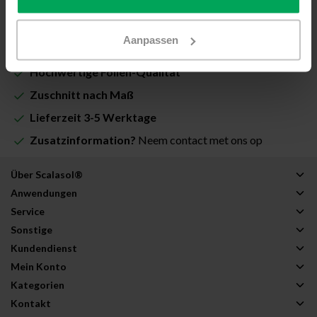
Nicht auf Lager
Aanpassen
Hochwertige Folien-Qualität
Zuschnitt nach Maß
Lieferzeit 3-5 Werktage
Zusatzinformation?
Neem contact met ons op
Über Scalasol®
Anwendungen
Service
Sonstige
Kundendienst
Mein Konto
Kategorien
Kontakt