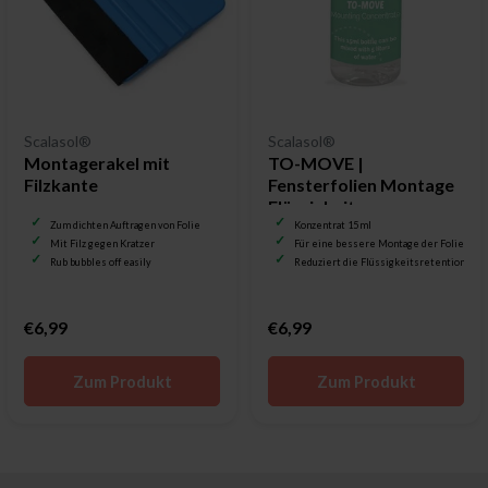
Scalasol®
Scalasol®
Montagerakel mit
TO-MOVE |
Filzkante
Fensterfolien Montage
Flüssigkeit
Zum dichten Auftragen von Folie
Konzentrat 15 ml
Mit Filz gegen Kratzer
Für eine bessere Montage der Folie
Rub bubbles off easily
Reduziert die Flüssigkeitsretention
€6,99
€6,99
Zum Produkt
Zum Produkt