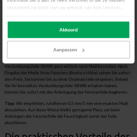
Zusatzinformation?
Neem contact met ons op
informatie die u aan ze heeft verstrekt of die ze hebben
verzameld op basis van uw gebruik van hun services.
Produktbeschreibung
Bestellen Sie
Akkoord
Verdunklungsfolie XBWB
nach Maß
Aanpassen
Mit unserem einzigartiges Nach-Maß-Modul können Sie
Verdunklungsfolie XBWB ganz einfach nach Maß bestellen. Nach
Eingabe der Maße Ihres Fensters (Breite x Höhe) sehen Sie sofort
den Preis. Sie können bis zu einer Dezimalstelle eingeben. Sobald
Sie Ihr bestelltes Verdunklungsfolie XBWB erhalten haben,
können Sie sofort mit der Anbringung der Fensterfolie beginnen.
Tipp:
Wir empfehlen, rundherum 0,5 mm/1 mm vom exakten Maß
abzuziehen. Auf diese Weise bleibt genügend Platz, um beim
Anbringen der Fensterfolie die Feuchtigkeit unter der Folie
abzuführen.
Die praktischen Vorteile der