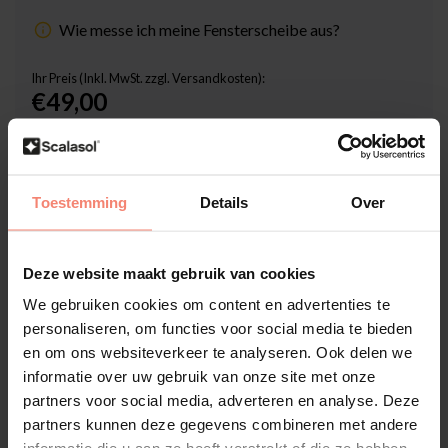
Wie messe ich meine Fensterscheibe aus?
Ihr Preis (Inkl. MwSt. zzgl. Versandkosten):
€49,00
Inklusive Scalasol® SicherMontieren Garantie
Lieferzeit: 3-5 Werktage
Toestemming
Details
Over
Stückzahl
-
+
Deze website maakt gebruik van cookies
In den Warenkorb
We gebruiken cookies om content en advertenties te
personaliseren, om functies voor social media te bieden
Hochwertige Folien-Qualität
en om ons websiteverkeer te analyseren. Ook delen we
informatie over uw gebruik van onze site met onze
Zuschnitt nach Maß
partners voor social media, adverteren en analyse. Deze
Lieferzeit 3-5 Werktage
partners kunnen deze gegevens combineren met andere