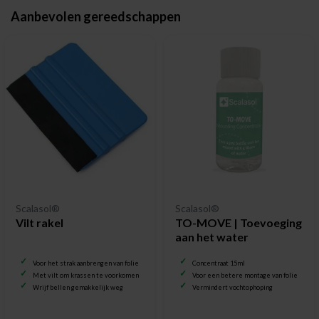
Aanbevolen gereedschappen
Scalasol®
Scalasol®
Vilt rakel
TO-MOVE | Toevoeging
aan het water
Voor het strak aanbrengen van folie
Concentraat 15ml
Met vilt om krassen te voorkomen
Voor een betere montage van folie
Wrijf bellen gemakkelijk weg
Vermindert vochtophoping