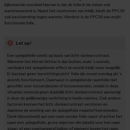
bijkomende voordeel hiervan is dat de folie in de zomer ook
warmtewerend is. Naast het voorkomen van inkijk, biedt de PPC30
ook bescherming tegen warmte. Hierdoor is de PPC30 een multi-
functionele folie.
Let op!
Een spiegelfolie werkt op basis van licht-donkercontrast.
Wanneer het binnen lichter is dan buiten, zoals ’s avonds,
verdwijnt het spiegelende effect en wordt inkijk weer mogelijk.
Er bestaat geen 'eenrichtingszicht' folie die zowel overdag als ’s
avonds functioneert. Daarnaast is spiegelende raamfolie niet
geschikt voor tussendeuren of tussenwanden, omdat in deze
situaties meestal geen duidelijk licht-donkercontrast aanwezig
is door de gelijkmatige verlichting in beide ruimtes. Ook andere
factoren kunnen het licht-donkercontrast verstoren en
daarmee de werking van de spiegelfolie negatief beïnvloeden.
Denk bijvoorbeeld aan een raam zonder folie naast of achter het
raam met spiegelfolie, grote objecten die (deels) voor het raam
staan, of een overhangend balkon of element boven het raam.