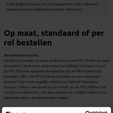
In dergelijke situaties kan het spiegelende effect afnemen,
waardoor de anti-inkijkfunctie minder effectief is.
Op maat, standaard of per
rol bestellen
Verschillende opties
Dankzij onze unieke op-maat module kunt u de PPC30 folie op maat
bestellen. U vindt deze optie onder het tabblad ‘Op maat’. U kunt
de PPC30 brons spiegelende raamfolie tot de MM nauwkeurig
bestellen. Wilt u de PPC30 liever bestellen op een standaard
formaat? Dat is ook mogelijk, middels het tabblad ‘Standaard
formaat’. Indien u een groot project heeft, en de PPC30 liever per
rol wilt bestellen kunt u dit doen middels het tabblad ‘Hele rol’. De
tabbladen vindt u op deze product pagina.