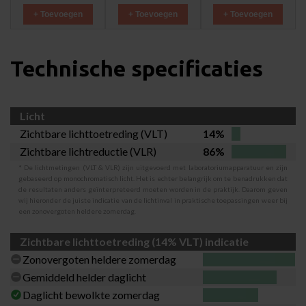
+ Toevoegen
+ Toevoegen
+ Toevoegen
Technische specificaties
Licht
Zichtbare lichttoetreding (VLT)
14%
Zichtbare lichtreductie (VLR)
86%
* De lichtmetingen (VLT & VLR) zijn uitgevoerd met laboratoriumapparatuur en zijn
gebaseerd op monochromatisch licht. Het is echter belangrijk om te benadrukken dat
de resultaten anders geïnterpreteerd moeten worden in de praktijk. Daarom geven
wij hieronder de juiste indicatie van de lichtinval in praktische toepassingen weer bij
een zonovergoten heldere zomerdag.
Zichtbare lichttoetreding (14% VLT) indicatie
Zonovergoten heldere zomerdag
Gemiddeld helder daglicht
Daglicht bewolkte zomerdag