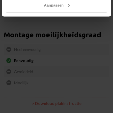
altijd aan de buitenzijde van het HR glas aan te brengen. Dit
Aanpassen
voorkomt de kans op een thermische breuk. U dient hiervoor te
kiezen voor een
spiegelende exterieur raamfolie
.
Montage moeilijkheidsgraad
Heel eenvoudig
Eenvoudig
Gemiddeld
Moeilijk
> Download plakinstructie