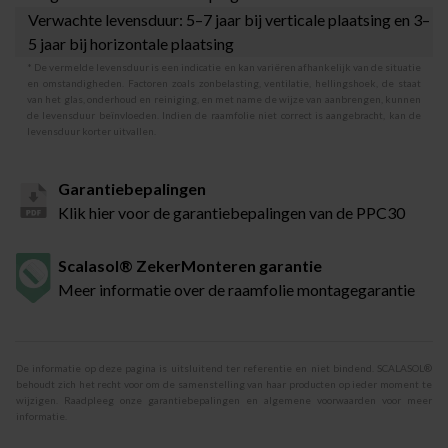
Verwachte levensduur: 5–7 jaar bij verticale plaatsing en 3–
5 jaar bij horizontale plaatsing
* De vermelde levensduur is een indicatie en kan variëren afhankelijk van de situatie
en omstandigheden. Factoren zoals zonbelasting, ventilatie, hellingshoek, de staat
van het glas, onderhoud en reiniging, en met name de wijze van aanbrengen, kunnen
de levensduur beïnvloeden. Indien de raamfolie niet correct is aangebracht, kan de
levensduur korter uitvallen.
Garantiebepalingen
Klik hier voor de garantiebepalingen van de PPC30
Scalasol® ZekerMonteren garantie
Meer informatie over de raamfolie montagegarantie
De informatie op deze pagina is uitsluitend ter referentie en niet bindend. SCALASOL®
behoudt zich het recht voor om de samenstelling van haar producten op ieder moment te
wijzigen. Raadpleeg onze garantiebepalingen en algemene voorwaarden voor meer
informatie.