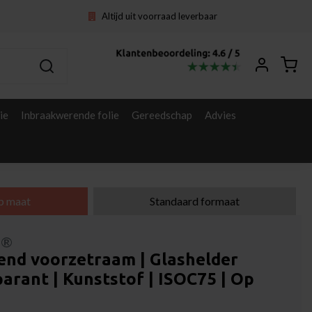
Altijd uit voorraad leverbaar
ie
Inbraakwerende folie
Gereedschap
Advies
p maat
Standaard formaat
l®
rend voorzetraam | Glashelder
arant | Kunststof | ISOC75 | Op