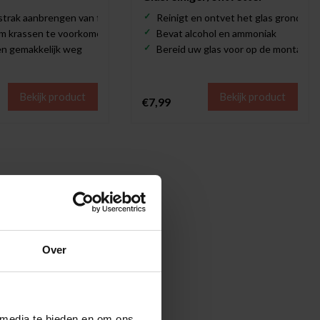
strak aanbrengen van folie
Reinigt en ontvet het glas grondig
om krassen te voorkomen
Bevat alcohol en ammoniak
len gemakkelijk weg
Bereid uw glas voor op de montage v
Bekijk product
Bekijk product
€7,99
Over
 media te bieden en om ons