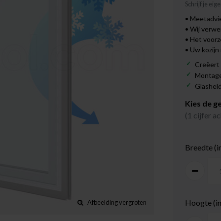
Schrijf je ei
• Meetadvie
• Wij verwe
• Het voor
• Uw kozijn
Creëert
Montage
Glashel
Kies de g
(1 cijfer 
Breedte (i
Hoogte (i
Afbeelding vergroten