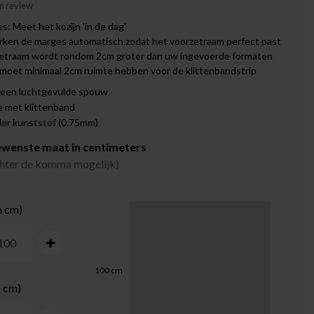
gen review
s: Meet het kozijn 'in de dag'
rken de marges automatisch zodat het voorzetraam perfect past
zetraam wordt rondom 2cm groter dan uw ingevoerde formaten
 moet minimaal 2cm ruimte hebben voor de klittenbandstrip
 een luchtgevulde spouw
 met klittenband
der kunststof (0.75mm)
ewenste maat in centimeters
achter de komma mogelijk)
n cm)
100
cm
n cm)