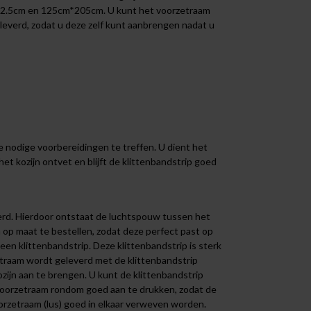
*102.5cm en 125cm*205cm. U kunt het voorzetraam
eleverd, zodat u deze zelf kunt aanbrengen nadat u
 nodige voorbereidingen te treffen. U dient het
het kozijn ontvet en blijft de klittenbandstrip goed
erd. Hierdoor ontstaat de luchtspouw tussen het
m op maat te bestellen, zodat deze perfect past op
en klittenbandstrip. Deze klittenbandstrip is sterk
etraam wordt geleverd met de klittenbandstrip
ijn aan te brengen. U kunt de klittenbandstrip
voorzetraam rondom goed aan te drukken, zodat de
voorzetraam (lus) goed in elkaar verweven worden.