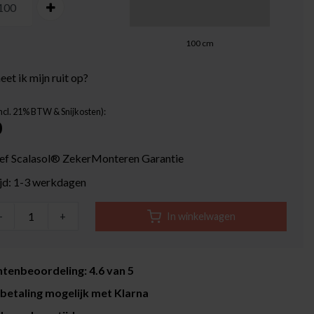
100
cm
et ik mijn ruit op?
Incl. 21% BTW & Snijkosten):
0
ief Scalasol® ZekerMonteren Garantie
ijd: 1-3 werkdagen
-
+
In winkelwagen
tenbeoordeling: 4.6 van 5
betaling mogelijk met Klarna