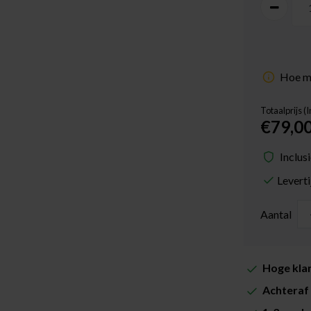
Hoe me
Totaalprijs (
€79,0
Inclus
Levert
Aantal
Hoge klan
Achteraf 