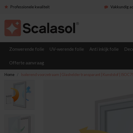
Professionele kwaliteit
Vakkundig a
Zonwerende folie
UV-werende folie
Anti inkijk folie
Deco
Offerte aanvraag
Home
Isolerend voorzetraam | Glashelder transparant | Kunststof | ISOC7