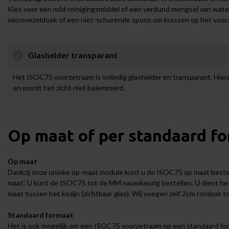
Kies voor een mild reinigingsmiddel of een verdund mengsel van wat
microvezeldoek of een niet-schurende spons om krassen op het voo
Glashelder transparant
Het ISOC75 voorzetraam is volledig glashelder en transparant. Hierd
en wordt het zicht niet belemmerd.
Op maat of per standaard fo
Op maat
Dankzij onze unieke op-maat module kunt u de ISOC75 op maat bestel
maat'. U kunt de ISOC75 tot de MM nauwkeurig bestellen. U dient het 
maat tussen het kozijn (zichtbaar glas). Wij voegen zelf 2cm rondom t
Standaard formaat
Het is ook mogelijk om een ISOC75 voorzetraam op een standaard forma