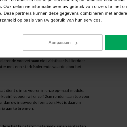
aarde van het voorzetraam. Doordat het voorzetraam
. Ook delen we informatie over uw gebruik van onze site met on
 los halen om bijv. het glas te reinigen of een
n.
e. Deze partners kunnen deze gegevens combineren met andere i
erzameld op basis van uw gebruik van hun services.
arde van glas in lood zeer laag. Doordat glas in lood
erende raamfolie te voorzien. Daarnaast is het lastig
Aanpassen
met glasroeden vaak bestaat uit vele kleine
dit probleem. Het voorzetraam wordt namelijk tegen
an er geen problemen met de structuur of roeden van
isolerende voorzetraam niet zichtbaar is. Hierdoor
 echter met een sterk isolerende waarde door het
maat dient u in te voeren in onze op-maat module.
e kozijn) voegen wij er zelf 2cm rondom aan toe voor
er dan uw ingevoerde formaten. Het is daarom
rip aan te brengen.
t deze het kunststof materiaal kunnen aantasten.