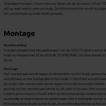
'Standaard formaat'. U kunt hiervoor kiezen uit de formaten 125cm
zelf op maat maken voor uw kozijn. De klittenbandstrip wordt los bijg
het voorzetraam op maat heeft gemaakt.
Montage
Voorbereiding
Voordat u begint met het aanbrengen van de ISOC75 dient u eerst de
kozijn te reinigen met
SCALASOL® TO-PREPARE
. Op deze manier is 
zitten.
Montage
Het voorzetraam wordt tegen de binnenzijde van het kozijn gemonte
voorzetraam en het huidige glas in het kozijn. U dient het voorzetraa
uw kozijn. Het voorzetraam wordt tegen het kozijn bevestigd middels e
genoeg om het voorzetraam keurig op zijn plek te houden. Het voorz
rondom gemonteerd. U hoeft enkel de klittenbandstrip rondom het koz
eenvoudig op maat knippen en aanbrengen. Het is belangrijk om het 
klittenbandstrip (haak) op het kozijn, en de klittenbandstrip op het 