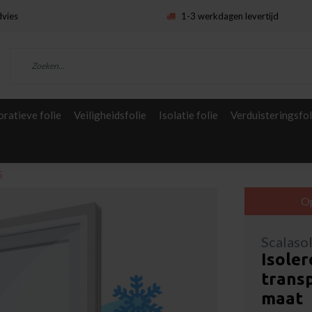
dvies
1-3 werkdagen levertijd
ratieve folie
Veiligheidsfolie
Isolatie folie
Verduisteringsfol
5
O
Scalaso
Isole
transp
maat