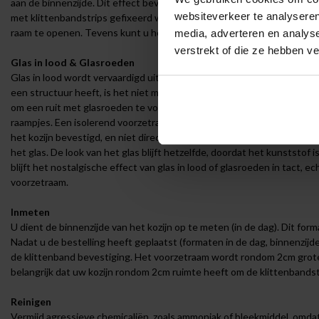
aan de binnenzijde. Dit effect bevestigt mede de sterk isolerende w
websiteverkeer te analyseren
met klittenbandstrips gefixeerd wordt, kunt u deze ook eenvoudig weer
raam te openen. Tevens kunt u het voorzetraam in de zomer opberge
media, adverteren en analys
verstrekt of die ze hebben v
Glas in lood & Glasroeden
Glas in lood wordt vervaardigd uit enkel glas. Hierdoor is de isolatiewa
een structuur heeft, is het niet mogelijk om dit type glas van een isol
om een ruit met glasroeden te voorzien van raamfolie, omdat een ruit 
raampjes. Een isolerend voorzetraam is de perfecte oplossing tegen 
het kozijn bevestigd, en niet direct tegen het glas. Hierdoor ontsta
het glas. De look van het glas blijft hetzelfde, doordat het kunststof 
blijft het nostalgische effect van glas in lood of glasroeden in tact,
voorzetraam.
Inmeten
U dient de binnenzijde van het kozijn op te meten (in de dag). Dit for
Nadat u de bestelling heeft geplaatst (formaten in de dag, binnenzijd
de klittenband bevestiging. Het voorzetraam wordt rondom 2cm grot
belangrijk dat uw kozijn rondom 2cm ruimte heeft om de klittenbandst
Reinigen
Vermijd agressieve chemicaliën, zoals ammoniak of bleekmiddel, omda