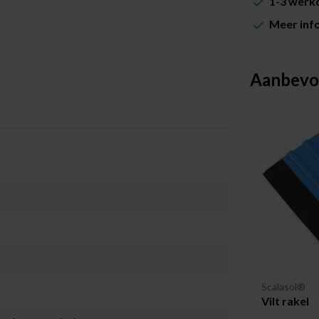
1-3 werkd
Meer inf
Aanbevo
Scalasol®
Vilt rakel