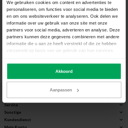
We gebruiken cookies om content en advertenties te
Sonnenschutzfolie |
Sonnenschutzfolie |
personaliseren, om functies voor social media te bieden
PC365 | Spiegelfolie |
PC375 | Weiß |
Polycarbonat
Polycarbonat
en om ons websiteverkeer te analyseren. Ook delen we
86% Reduzierung Sonnenwärme
84% Reduzierung Sonnenwärme
informatie over uw gebruik van onze site met onze
Leicht getönt / Gespiegelt
Weiß gefärbt / Undurchsichtig
partners voor social media, adverteren en analyse. Deze
Außenmontage
Außenmontage
partners kunnen deze gegevens combineren met andere
informatie die u aan ze heeft verstrekt of die ze hebben
€64,00
€84,00
verzameld op basis van uw gebruik van hun services.
Zum Produkt
Zum Produkt
Akkoord
Aanpassen
Über Scalasol®
Anwendungen
Service
Sonstige
Kundendienst
Mein Konto