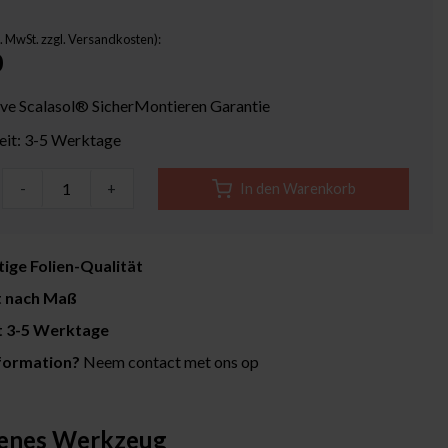
kl. MwSt. zzgl. Versandkosten):
0
ive Scalasol® SicherMontieren Garantie
zeit: 3-5 Werktage
-
+
In den Warenkorb
ige Folien-Qualität
t nach Maß
it 3-5 Werktage
formation?
Neem contact met ons op
enes Werkzeug