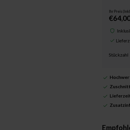
Ihr Preis (In
€64,0
Inklus
Liefer
Stückzahl
Hochwert
Zuschnit
Lieferze
Zusatzin
Empfohl