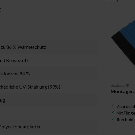
5
is zu 86 % Wärmeschutz
und Kunststoff
ktion von 84 %
Scalasol®
schädliche UV-Strahlung (99%)
Montagerak
eug
Zum dicht
Mit Filz 
Rub bubbl
 Polycarbonatplatten