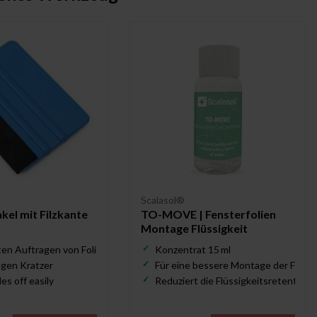
Scalasol®
el mit Filzkante
TO-MOVE | Fensterfolien
Montage Flüssigkeit
en Auftragen von Folie
Konzentrat 15 ml
gegen Kratzer
Für eine bessere Montage der Folie
es off easily
Reduziert die Flüssigkeitsretention