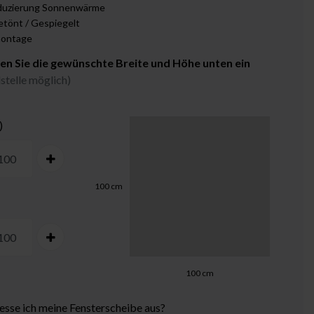
uzierung Sonnenwärme
etönt / Gespiegelt
ontage
gen Sie die gewünschte Breite und Höhe unten ein
stelle möglich)
)
100
cm
100
cm
sse ich meine Fensterscheibe aus?