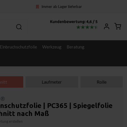
Immer ab Lager lieferbar
Einbruchschutzfolie
Werkzeug
Beratung
nitt
Laufmeter
Rolle
l®
schutzfolie | PC365 | Spiegelfolie
chnitt nach Maß
tung erstellen