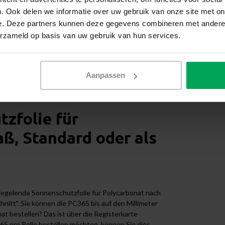
hfenster, Oberlichter und Polycarbonatdächer
. Ook delen we informatie over uw gebruik van onze site met on
 als eine normale Glasfolie. Polycarbonatplatten
e. Deze partners kunnen deze gegevens combineren met andere i
aufgrund von Temperaturunterschieden. Die
m Polycarbonat und reißt nicht. Achten Sie darauf,
erzameld op basis van uw gebruik van hun services.
 Kunststoff nicht auf mehrere Platten gleichzeitig
sdehnen und zusammenziehen. Die Folie ist ideal für
bonatdach. Die PC365 kann auf
Aanpassen
en sind, wie z. B. bei Oberlichtern.
tzfolie für
ß, Standard oder als
iegelende Sonnenschutzfolie für Polycarbonat nach
hnitt". Sie können die PC365 bis auf den Millimeter
at bestellen? Das ist über die Registerkarte
65 pro Rolle bestellen möchten, können Sie dies