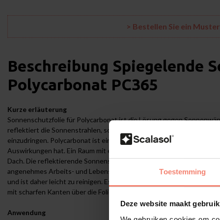
> Bestellen Sie ein Muste
Beschreibung
Spiegelende S
Polycarbonat PC365
Kurze erläuterung
Sonnenschutzfolie für Polycarbonat ist die Lösung gegen Sonnenwär
reflektiert die Sonnenstrahlen, sodass die Hitze keine Chance hat, 
einzudringen. Polycarbonat ist ein Material, das die Wärme nicht abh
Auswirkungen hat. Ein Raum mit einem Polycarbonatdach heizt sich da
Dach. Die reflektierende Sonnenschutzfolie für Polycarbonat hält bis
angenehmes Arbeits- und Lebensumfeld. Die Sonnenschutzfolie für K
Toestemming
und ist daher leicht zu reinigen. Es ist jedoch wichtig, dass Sie nich
mit scharfen Kanten über die Folie streichen.
Deze website maakt gebruik
Anwendung
We gebruiken cookies om cont