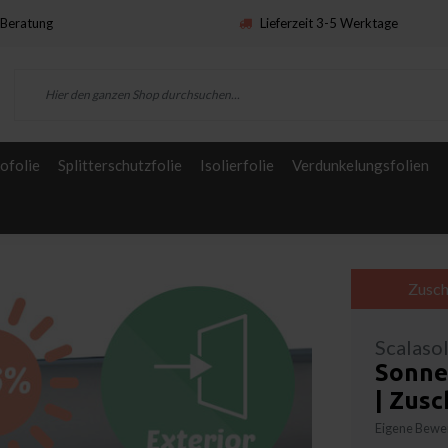
Beratung
Lieferzeit 3-5 Werktage
ofolie
Splitterschutzfolie
Isolierfolie
Verdunkelungsfolien
Zusch
Scalaso
Sonnen
| Zus
Eigene Bewer