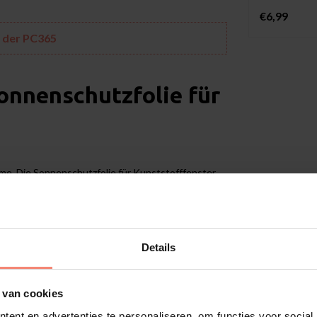
€6,99
r der PC365
onnenschutzfolie für
me. Die Sonnenschutzfolie für Kunststofffenster
in den Raum unter den Polycarbonatplatten
ält und bei Sonnenstrahlen noch stärkere
her schneller auf als ein Raum mit einem normalen
 zu 86 % der Sonnenwärme ab. Dies schafft ein sehr
unststofffenster hat eine kratzfeste Oberfläche
Details
t mit scharfen Gegenständen wie z. B. einem Schaber
 van cookies
ent en advertenties te personaliseren, om functies voor social