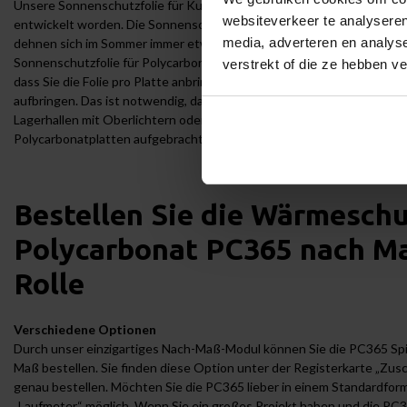
Unsere Sonnenschutzfolie für Kunststofffenster ist speziell für Dac
websiteverkeer te analyseren
entwickelt worden. Die Sonnenschutzfolie für Kunststoff ist flexibler
media, adverteren en analys
dehnen sich im Sommer immer etwas aus und schrumpfen im Winter 
Sonnenschutzfolie für Polycarbonat ist flexibel, sie dehnt sich mit de
verstrekt of die ze hebben v
dass Sie die Folie pro Platte anbringen und die Sonnenschutzfolie für
aufbringen. Das ist notwendig, da sich die Platten unterschiedlich au
Lagerhallen mit Oberlichtern oder Gewächshäuser mit einem Polycar
Polycarbonatplatten aufgebracht werden, auch wenn die Platten gebog
Bestellen Sie die Wärmeschu
Polycarbonat PC365 nach Ma
Rolle
Verschiedene Optionen
Durch unser einzigartiges Nach-Maß-Modul können Sie die PC365 Sp
Maß bestellen. Sie finden diese Option unter der Registerkarte „Zusc
genau bestellen. Möchten Sie die PC365 lieber in einem Standardform
„Laufmeter“ möglich. Wenn Sie ein großes Projekt haben und die PC3