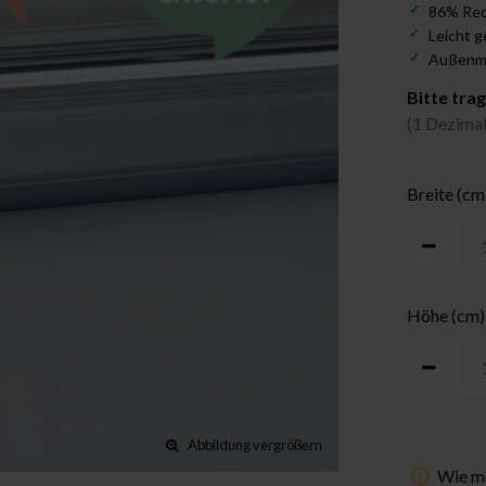
86% Red
Leicht g
Außenm
Bitte tra
(1 Dezimal
Breite (cm
Höhe (cm)
Abbildung vergrößern
Wie me