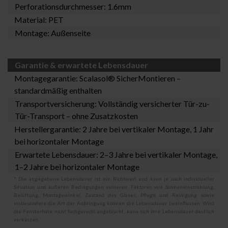
Perforationsdurchmesser: 1.6mm
Material: PET
Montage:
Außenseite
Garantie & erwartete Lebensdauer
Montagegarantie:
Scalasol® SicherMontieren
–
standardmäßig enthalten
Transportversicherung: Vollständig versicherter Tür-zu-
Tür-Transport – ohne Zusatzkosten
Herstellergarantie: 2 Jahre bei vertikaler Montage, 1 Jahr
bei horizontaler Montage
Erwartete Lebensdauer: 2–3 Jahre bei vertikaler Montage,
1–2 Jahre bei horizontaler Montage
* Die angegebene Lebensdauer ist ein Richtwert und kann je nach individueller
Situation und äußeren Bedingungen variieren. Faktoren wie Sonneneinstrahlung,
Belüftung, Montagewinkel, Zustand des Glases, Pflege und Reinigung sowie
insbesondere die Art der Anbringung können die Lebensdauer beeinflussen. Wird
die Fensterfolie nicht fachgerecht angebracht, kann sich ihre Lebensdauer deutlich
verkürzen.