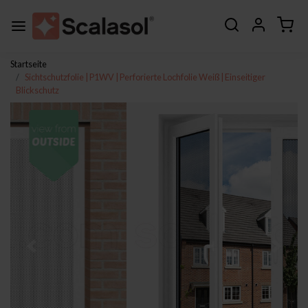
Startseite
Sichtschutzfolie | P1WV | Perforierte Lochfolie Weiß | Einseitiger
Blickschutz
Zurück
Weite