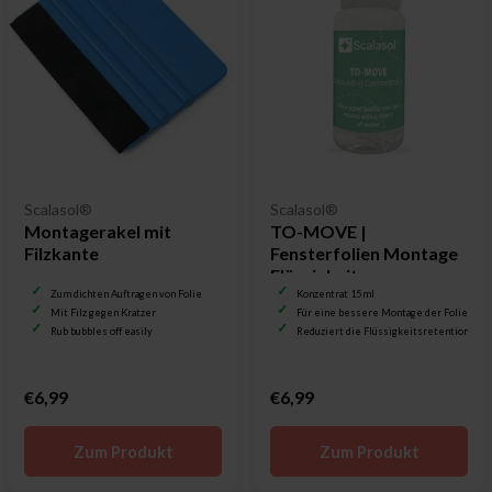
Scalasol®
Scalasol®
Montagerakel mit
TO-MOVE |
Filzkante
Fensterfolien Montage
Flüssigkeit
Zum dichten Auftragen von Folie
Konzentrat 15 ml
Mit Filz gegen Kratzer
Für eine bessere Montage der Folie
Rub bubbles off easily
Reduziert die Flüssigkeitsretention
€6,99
€6,99
Zum Produkt
Zum Produkt