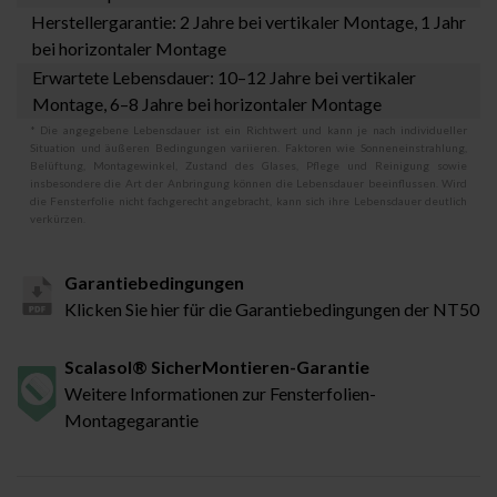
Herstellergarantie: 2 Jahre bei vertikaler Montage, 1 Jahr
bei horizontaler Montage
Erwartete Lebensdauer: 10–12 Jahre bei vertikaler
Montage, 6–8 Jahre bei horizontaler Montage
* Die angegebene Lebensdauer ist ein Richtwert und kann je nach individueller
Situation und äußeren Bedingungen variieren. Faktoren wie Sonneneinstrahlung,
Belüftung, Montagewinkel, Zustand des Glases, Pflege und Reinigung sowie
insbesondere die Art der Anbringung können die Lebensdauer beeinflussen. Wird
die Fensterfolie nicht fachgerecht angebracht, kann sich ihre Lebensdauer deutlich
verkürzen.
Garantiebedingungen
Klicken Sie hier für die Garantiebedingungen der NT50
Scalasol® SicherMontieren-Garantie
Weitere Informationen zur Fensterfolien-
Montagegarantie