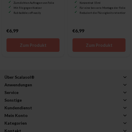
Zum dichten Auftragen von Folie
Konzentrat 15 ml
Mit Filz gegen Kratzer
Für eine bessere Montage der Folie
Rub bubbles off easily
Reduziert die Flüssigkeitsretention
€6,99
€6,99
Zum Produkt
Zum Produkt
Über Scalasol®
Anwendungen
Service
Sonstige
Kundendienst
Mein Konto
Kategorien
Kontakt