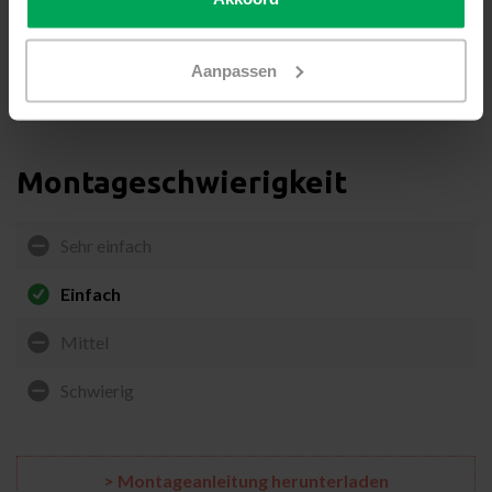
Low-E-Glas stets an der Außenseite angebracht werden. Nur
so kann das Risiko eines thermischen Bruchs vermieden
werden.
Klicken Sie hier für die Außenversion bzw.
Aanpassen
„Exterieur“ Variante (NT50E).
Montageschwierigkeit
Sehr einfach
Einfach
Mittel
Schwierig
> Montageanleitung herunterladen