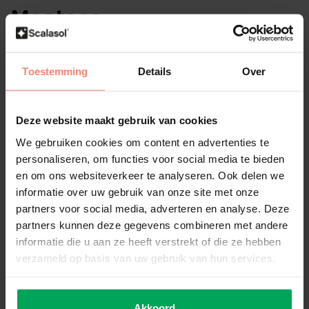
Montage
Vorbereitung
Bevor Sie die NT50 anbringen, müssen die notwendigen
Toestemming
Details
Over
Vorbereitungen getroffen werden. Das Glas sollte gründlich mit
SCALASOL® TO-PREPARE
und dem
SCALASOL® Glasschaber
gereinigt werden.
Deze website maakt gebruik van cookies
Montage Innenseite der Glases
We gebruiken cookies om content en advertenties te
Die NT50 wird auf der Innenseite des Fensters angebracht. Sie ist
personaliseren, om functies voor social media te bieden
für alle Arten von Flachglas geeignet, mit Ausnahme von Low-E-
en om ons websiteverkeer te analyseren. Ook delen we
Glas und Dreifachverglasung.
informatie over uw gebruik van onze site met onze
partners voor social media, adverteren en analyse. Deze
partners kunnen deze gegevens combineren met andere
Low-E / Dreifachverglasung
informatie die u aan ze heeft verstrekt of die ze hebben
verzameld op basis van uw gebruik van hun services.
Wenn Sie über Hochleistungsverglasung (Low-E /
Dreifachverglasung) verfügen, darf die
NT50
nicht auf der
Innenseite des Glases angebracht werden. Dies kann zu einem
thermischen Glasbruch führen. Sonnenschutzfolien müssen bei
Akkoord