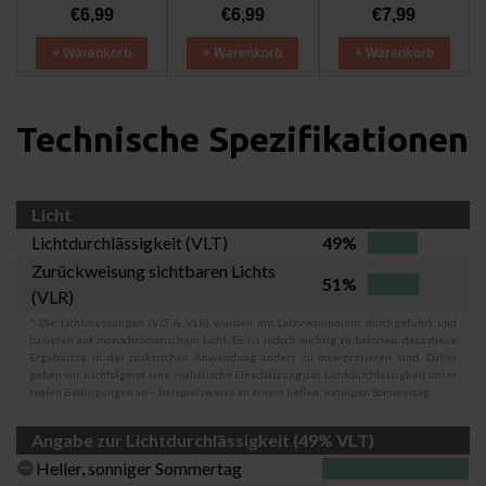
€6,99
€6,99
€7,99
+ Warenkorb
+ Warenkorb
+ Warenkorb
Technische Spezifikationen
Licht
Lichtdurchlässigkeit (VLT)
49%
Zurückweisung sichtbaren Lichts
51%
(VLR)
* Die Lichtmessungen (VLT & VLR) wurden mit Laborequipment durchgeführt und
basieren auf monochromatischem Licht. Es ist jedoch wichtig zu betonen, dass diese
Ergebnisse in der praktischen Anwendung anders zu interpretieren sind. Daher
geben wir nachfolgend eine realistische Einschätzung der Lichtdurchlässigkeit unter
realen Bedingungen an – beispielsweise an einem hellen, sonnigen Sommertag.
Angabe zur Lichtdurchlässigkeit (49% VLT)
Heller, sonniger Sommertag