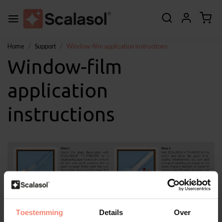
Home
Support
Window-film application instructions
Window-film
application
instructions
Toestemming
Details
Over