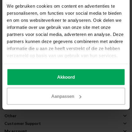
Solar Protection Film |
Solar Protection Film |
We gebruiken cookies om content en advertenties te
PC365 | Mirror |
PC375 | White |
personaliseren, om functies voor social media te bieden
Polycarbonate
Polycarbonate
en om ons websiteverkeer te analyseren. Ook delen we
86% Solar heat reduction
84% Solar heat reduction
Slightly tinted / Mirrored
White coloured / Opaque
informatie over uw gebruik van onze site met onze
Exterior assembly
Exterior assembly
partners voor social media, adverteren en analyse. Deze
partners kunnen deze gegevens combineren met andere
€64,00
€84,00
informatie die u aan ze heeft verstrekt of die ze hebben
verzameld op basis van uw gebruik van hun services.
View
View
Akkoord
About Scalasol®
Aanpassen
Applications
Service
Other
Customer Support
My account