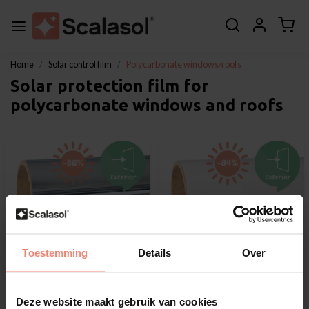
Home
Solar control film
Polycarbonate windows/roofs
Solar protection film for
polycarbonate windows and roofs
Toestemming
Details
Over
Deze website maakt gebruik van cookies
Scalasol®
Scalasol®