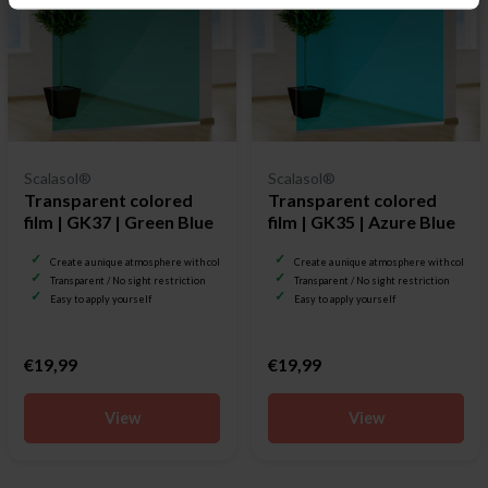
Scalasol®
Scalasol®
Transparent colored
Transparent colored
film | GK37 | Green Blue
film | GK35 | Azure Blue
Create a unique atmosphere with color
Create a unique atmosphere with color
Transparent / No sight restriction
Transparent / No sight restriction
Easy to apply yourself
Easy to apply yourself
€19,99
€19,99
View
View