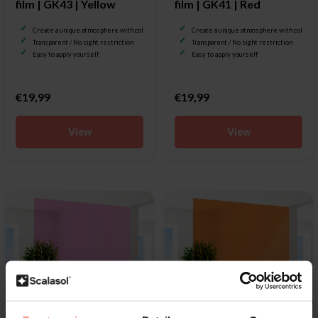
film | GK43 | Yellow
film | GK41 | Red
Create a unique atmosphere with color
Create a unique atmosphere with color
Transparent / No sight restriction
Transparent / No sight restriction
Easy to apply yourself
Easy to apply yourself
€19,99
€19,99
View
View