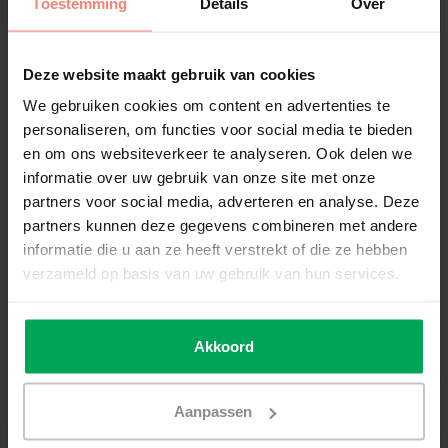
Toestemming
Details
Over
Scalasol®
Scalasol®
Deze website maakt gebruik van cookies
Transparent colored
Transparent colored
film | GK40 | Pink
film | GK39 | Orange
We gebruiken cookies om content en advertenties te
personaliseren, om functies voor social media te bieden
Create a unique atmosphere with color
Create a unique atmosphere with color
en om ons websiteverkeer te analyseren. Ook delen we
Transparent / No sight restriction
Transparent / No sight restriction
informatie over uw gebruik van onze site met onze
Easy to apply yourself
Easy to apply yourself
partners voor social media, adverteren en analyse. Deze
partners kunnen deze gegevens combineren met andere
€19,99
€19,99
informatie die u aan ze heeft verstrekt of die ze hebben
verzameld op basis van uw gebruik van hun services.
View
View
Akkoord
Aanpassen