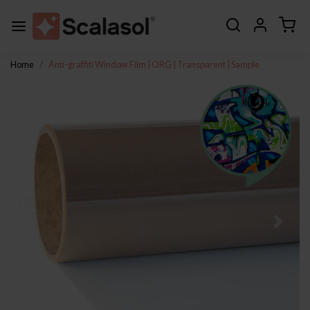
Home
Anti-graffiti Window Film | ORG | Transparent | Sample
Previous
Next