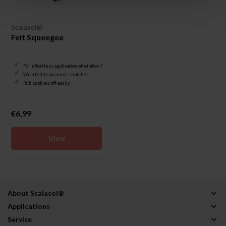
Scalasol®
Felt Squeegee
For effortless application of window film
With felt to prevent scratches
Rub bubbles off easily
€6,99
View
About Scalasol®
Applications
Service