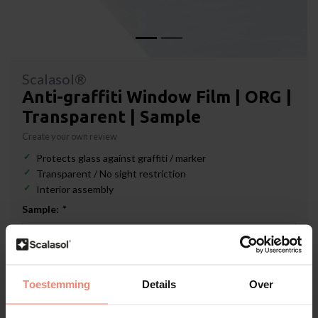
Scalasol®
Anti-graffiti Window Film | ORG |
Transparent | Sample
Create your own review
Protects glass against graffiti / marker
Transparent / No sight restriction
Interior assembly
Sample:
*
In stock
Toestemming
Details
Over
€1,19