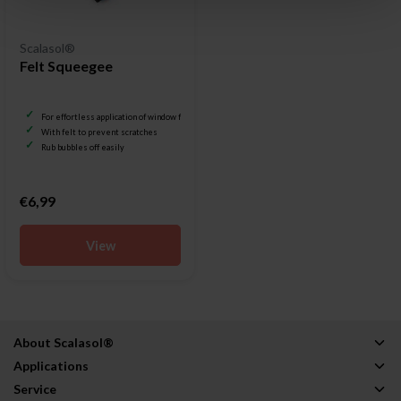
Scalasol®
Felt Squeegee
For effortless application of window film
With felt to prevent scratches
Rub bubbles off easily
€6,99
View
About Scalasol®
Applications
Service