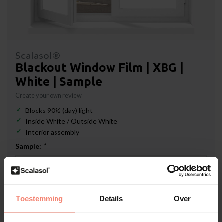
Scalasol®
Blackout Window Film | XBG |
White | Sample
Create your own review
Blocks 90% (day) light
Inside White / Outside White
Interior assembly
Sample:
*
In stock
Toestemming
Details
Over
€1,19