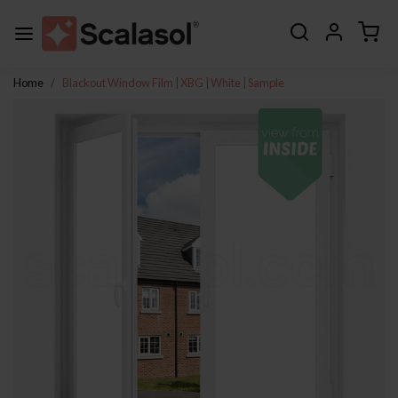
Home
Blackout Window Film | XBG | White | Sample