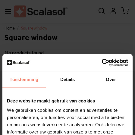
Home
Square window
Square window
No products found
About Scalasol®
Toestemming
Details
Over
Applications
Service
Deze website maakt gebruik van cookies
Other
Customer Support
We gebruiken cookies om content en advertenties te
personaliseren, om functies voor social media te bieden
My account
en om ons websiteverkeer te analyseren. Ook delen we
Categories
informatie over uw gebruik van onze site met onze
Contact details