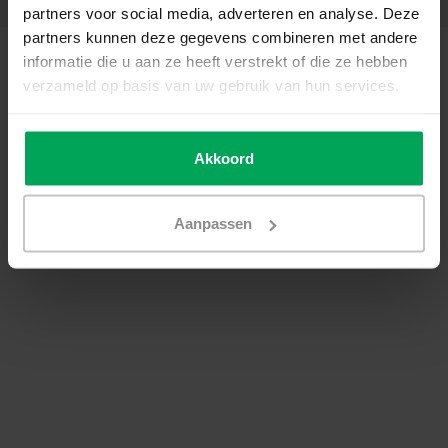
partners voor social media, adverteren en analyse. Deze
partners kunnen deze gegevens combineren met andere
© Copyright 2026 - Scalasol | Window films | Realisatie
Scalasol
informatie die u aan ze heeft verstrekt of die ze hebben
General terms & conditions
|
Privacy Policy / Disclaimer
|
Sitemap
|
RSS
verzameld op basis van uw gebruik van hun services.
Feed
Akkoord
Aanpassen