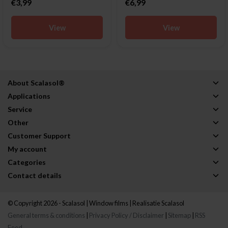
€3,99
€6,99
View
View
About Scalasol®
Applications
Service
Other
Customer Support
My account
Categories
Contact details
© Copyright 2026 - Scalasol | Window films | Realisatie
Scalasol
General terms & conditions
|
Privacy Policy / Disclaimer
|
Sitemap
|
RSS
Feed