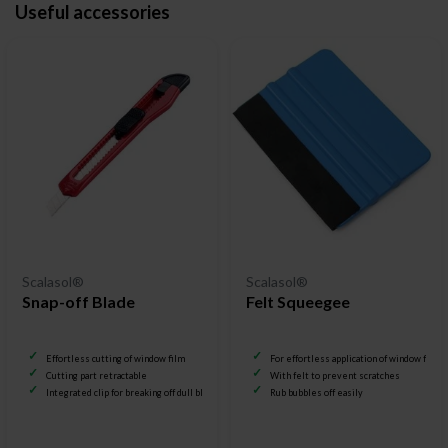
Useful accessories
Scalasol®
Scalasol®
Snap-off Blade
Felt Squeegee
Effortless cutting of window film
For effortless application of window film
Cutting part retractable
With felt to prevent scratches
Integrated clip for breaking off dull blades
Rub bubbles off easily