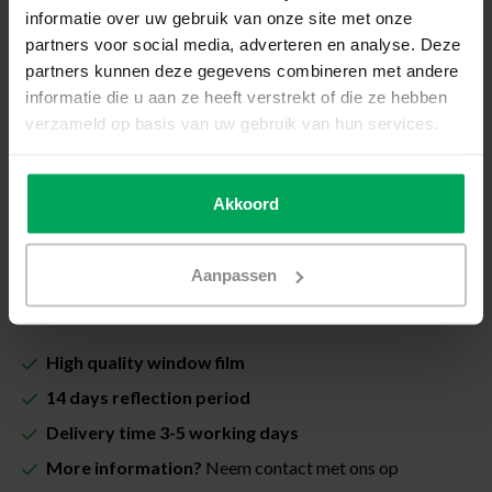
How do I measure my window?
informatie over uw gebruik van onze site met onze
partners voor social media, adverteren en analyse. Deze
Total price (Including VAT & costs for cutting):
partners kunnen deze gegevens combineren met andere
€20,00
informatie die u aan ze heeft verstrekt of die ze hebben
verzameld op basis van uw gebruik van hun services.
Including Scalasol® InstallSure Guarantee
In stock
Akkoord
Quantity
-
+
Aanpassen
Add to cart
High quality window film
14 days reflection period
Delivery time 3-5 working days
More information?
Neem contact met ons op