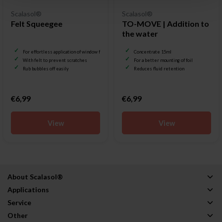
Scalasol®
Scalasol®
Felt Squeegee
TO-MOVE | Addition to
the water
For effortless application of window film
Concentrate 15ml
With felt to prevent scratches
For a better mounting of foil
Rub bubbles off easily
Reduces fluid retention
€6,99
€6,99
View
View
About Scalasol®
Applications
Service
Other