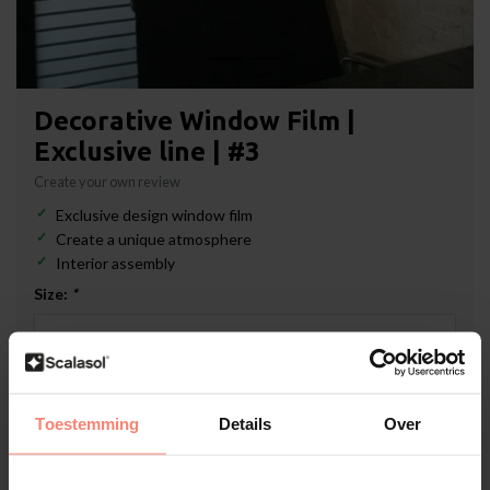
Decorative Window Film |
Exclusive line | #3
Create your own review
Exclusive design window film
Create a unique atmosphere
Interior assembly
Size:
*
Out of stock
Toestemming
Details
Over
€39,90