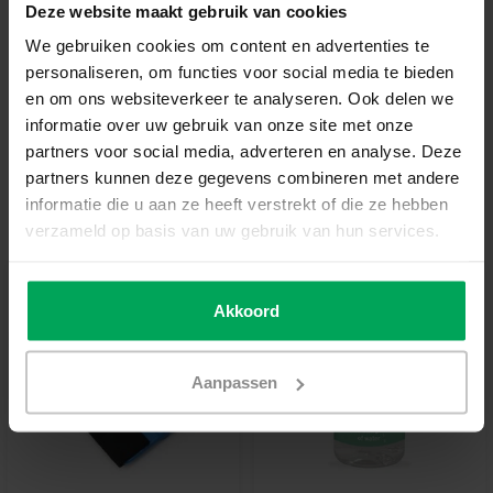
Out of stock
Deze website maakt gebruik van cookies
We gebruiken cookies om content en advertenties te
personaliseren, om functies voor social media te bieden
High quality window film
en om ons websiteverkeer te analyseren. Ook delen we
14 days reflection period
informatie over uw gebruik van onze site met onze
partners voor social media, adverteren en analyse. Deze
Delivery time 3-5 working days
partners kunnen deze gegevens combineren met andere
More information?
Neem contact met ons op
informatie die u aan ze heeft verstrekt of die ze hebben
Useful accessories
verzameld op basis van uw gebruik van hun services.
Akkoord
Aanpassen