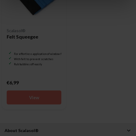
Scalasol®
Felt Squeegee
For effortless application of window film
With felt to prevent scratches
Rub bubbles off easily
€6,99
View
About Scalasol®