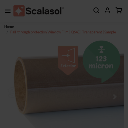
Home
Fall-through protection Window Film | QS4E | Transparent | Sample
Previous
Next