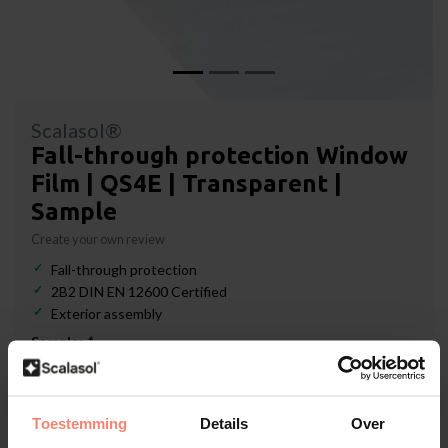
Scalasol®
Fall-through protection Window
Film | QS4E | Transparent |
Sample
Create your own review
Fall-through protection
2B2 DIN EN 12600 Certified
Exterior assembly
Sample:
*
Toestemming
Details
Over
In stock