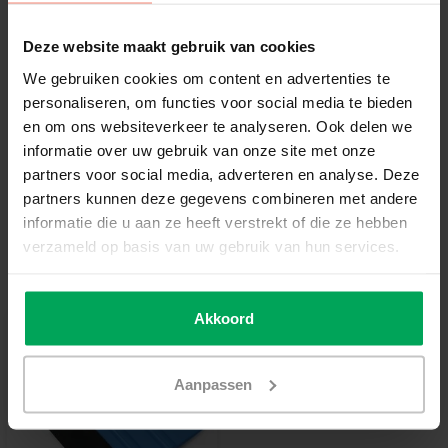
€1,19
Deze website maakt gebruik van cookies
We gebruiken cookies om content en advertenties te
Add to cart
personaliseren, om functies voor social media te bieden
en om ons websiteverkeer te analyseren. Ook delen we
High quality window film
informatie over uw gebruik van onze site met onze
partners voor social media, adverteren en analyse. Deze
14 days reflection period
partners kunnen deze gegevens combineren met andere
Delivery time 3-5 working days
informatie die u aan ze heeft verstrekt of die ze hebben
More information?
Neem contact met ons op
verzameld op basis van uw gebruik van hun services.
Useful accessories
Akkoord
Aanpassen