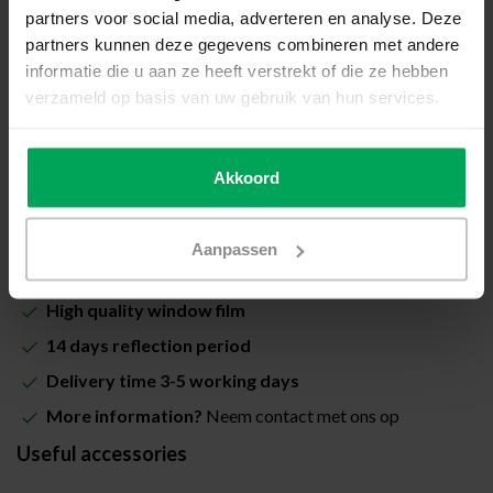
Total price (Including VAT & costs for cutting):
partners voor social media, adverteren en analyse. Deze
€39,00
partners kunnen deze gegevens combineren met andere
informatie die u aan ze heeft verstrekt of die ze hebben
Including Scalasol® InstallSure Guarantee
verzameld op basis van uw gebruik van hun services.
In stock
Quantity
-
+
Akkoord
Add to cart
Aanpassen
High quality window film
14 days reflection period
Delivery time 3-5 working days
More information?
Neem contact met ons op
Useful accessories