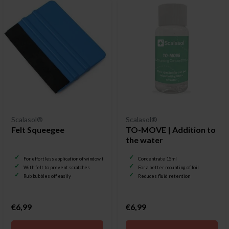
Scalasol®
Scalasol®
Felt Squeegee
TO-MOVE | Addition to
the water
For effortless application of window film
Concentrate 15ml
With felt to prevent scratches
For a better mounting of foil
Rub bubbles off easily
Reduces fluid retention
€6,99
€6,99