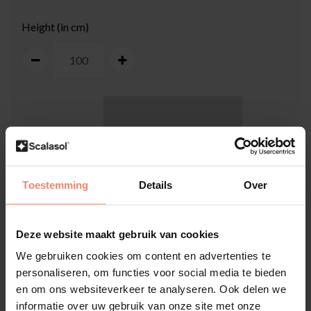
Height (in cm)
100
cm
Toestemming
Details
Over
Deze website maakt gebruik van cookies
100
cm
We gebruiken cookies om content en advertenties te
personaliseren, om functies voor social media te bieden
How do I measure my window?
en om ons websiteverkeer te analyseren. Ook delen we
informatie over uw gebruik van onze site met onze