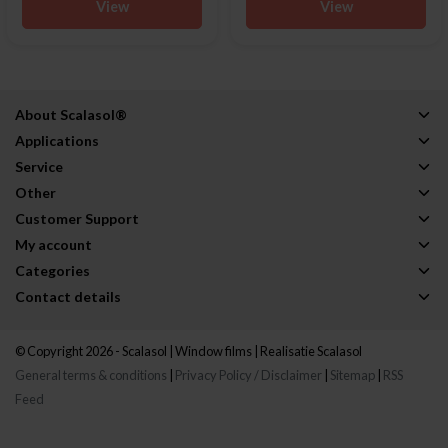
View
View
About Scalasol®
Applications
Service
Other
Customer Support
My account
Categories
Contact details
© Copyright 2026 - Scalasol | Window films | Realisatie
Scalasol
General terms & conditions
|
Privacy Policy / Disclaimer
|
Sitemap
|
RSS
Feed