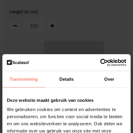
Height (in cm)
100
cm
Toestemming
Details
Over
Deze website maakt gebruik van cookies
100
cm
We gebruiken cookies om content en advertenties te
personaliseren, om functies voor social media te bieden
How do I measure my window?
en om ons websiteverkeer te analyseren. Ook delen we
informatie over uw gebruik van onze site met onze