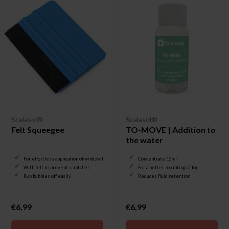
Scalasol®
Scalasol®
Felt Squeegee
TO-MOVE | Addition to
the water
For effortless application of window film
Concentrate 15ml
With felt to prevent scratches
For a better mounting of foil
Rub bubbles off easily
Reduces fluid retention
€6,99
€6,99