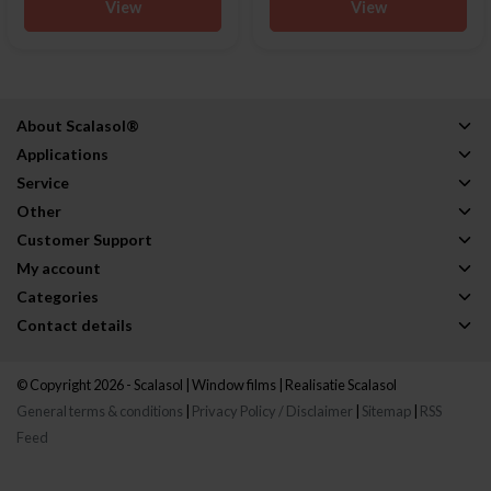
View
View
About Scalasol®
Applications
Service
Other
Customer Support
My account
Categories
Contact details
© Copyright 2026 - Scalasol | Window films | Realisatie
Scalasol
General terms & conditions
|
Privacy Policy / Disclaimer
|
Sitemap
|
RSS
Feed