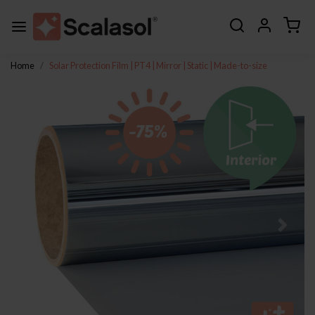
Home
Solar Protection Film | PT4 | Mirror | Static | Made-to-size
Previous
Next