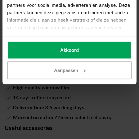
Total price (Including VAT & costs for cutting):
partners voor social media, adverteren en analyse. Deze
€35,00
partners kunnen deze gegevens combineren met andere
informatie die u aan ze heeft verstrekt of die ze hebben
Including Scalasol® InstallSure Guarantee
verzameld op basis van uw gebruik van hun services.
In stock
Quantity
-
+
Akkoord
Add to cart
Aanpassen
High quality window film
14 days reflection period
Delivery time 3-5 working days
More information?
Neem contact met ons op
Useful accessories