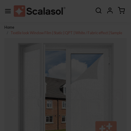
Home
Textile look Window Film | Static | QPT | White / Fabric effect | Sample
Previous
Next