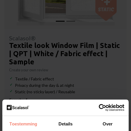
Scalasol®
Textile look Window Film | Static
| QPT | White / Fabric effect |
Sample
Create your own review
Textile / Fabric effect
Privacy during the day & at night
Static (no sticky layer) / Reusable
Sample:
*
Toestemming
Details
Over
In stock