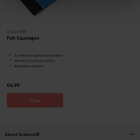
Scalasol®
Felt Squeegee
For effortless application of window film
With felt to prevent scratches
Rub bubbles off easily
€6,99
View
About Scalasol®