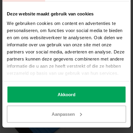
€1,19
Deze website maakt gebruik van cookies
We gebruiken cookies om content en advertenties te
Add to cart
personaliseren, om functies voor social media te bieden
en om ons websiteverkeer te analyseren. Ook delen we
High quality window film
informatie over uw gebruik van onze site met onze
partners voor social media, adverteren en analyse. Deze
14 days reflection period
partners kunnen deze gegevens combineren met andere
Delivery time 3-5 working days
informatie die u aan ze heeft verstrekt of die ze hebben
More information?
Neem contact met ons op
verzameld op basis van uw gebruik van hun services.
Useful accessories
Akkoord
Aanpassen