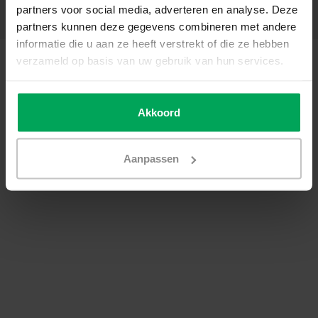
partners voor social media, adverteren en analyse. Deze
Contact details
partners kunnen deze gegevens combineren met andere
informatie die u aan ze heeft verstrekt of die ze hebben
© Copyright 2026 - Scalasol | Window films | Realisatie
Scalasol
verzameld op basis van uw gebruik van hun services.
General terms & conditions
|
Privacy Policy / Disclaimer
|
Sitemap
|
RSS
Feed
Akkoord
Aanpassen