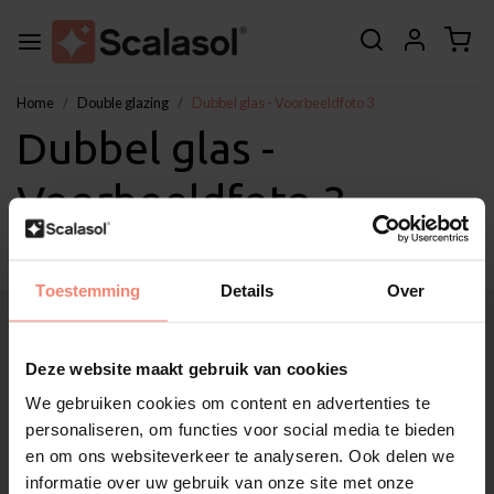
Home
Double glazing
Dubbel glas - Voorbeeldfoto 3
Dubbel glas -
Voorbeeldfoto 3
Toestemming
Details
Over
About Scalasol®
Applications
Deze website maakt gebruik van cookies
Service
We gebruiken cookies om content en advertenties te
Other
personaliseren, om functies voor social media te bieden
Customer Support
en om ons websiteverkeer te analyseren. Ook delen we
My account
informatie over uw gebruik van onze site met onze
Categories