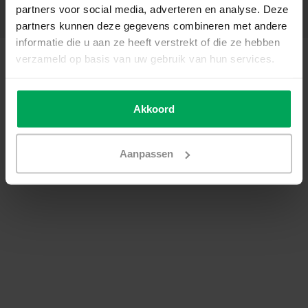
partners voor social media, adverteren en analyse. Deze
Contact details
partners kunnen deze gegevens combineren met andere
informatie die u aan ze heeft verstrekt of die ze hebben
© Copyright 2026 - Scalasol | Window films | Realisatie
Scalasol
verzameld op basis van uw gebruik van hun services.
General terms & conditions
|
Privacy Policy / Disclaimer
|
Sitemap
|
RSS
Feed
Akkoord
Aanpassen