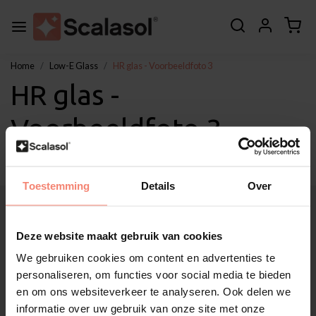
Home
Low-E Glass
HR glas - Voorbeeldfoto 3
HR glas -
Voorbeeldfoto 3
Toestemming
Details
Over
About Scalasol®
Applications
Deze website maakt gebruik van cookies
Service
We gebruiken cookies om content en advertenties te
Other
personaliseren, om functies voor social media te bieden
Customer Support
en om ons websiteverkeer te analyseren. Ook delen we
My account
informatie over uw gebruik van onze site met onze
Categories