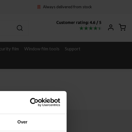
Always delivered from stock
curity film
Window film tools
Support
Over
Other