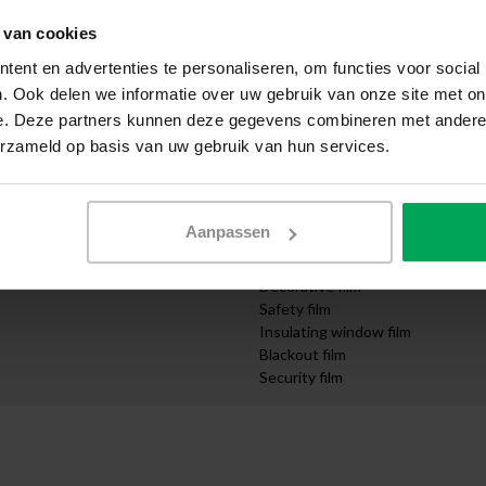
Apply yourself
 van cookies
ication
Request samples
Express delivery
ent en advertenties te personaliseren, om functies voor social
Quotation request
. Ook delen we informatie over uw gebruik van onze site met on
Design department
e. Deze partners kunnen deze gegevens combineren met andere i
mpanies
Order cut-to-size
erzameld op basis van uw gebruik van hun services.
nd Infrastructure
Video instructions
Categories
Solar control film
Aanpassen
UV protection film
Privacy film
Decorative film
Safety film
Insulating window film
Blackout film
Security film