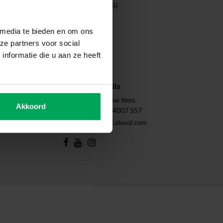
Entreprises (B2B)
Projects
Cleaning
 media te bieden en om ons
Disassembly
ze partners voor social
Tips & Tricks
nformatie die u aan ze heeft
Instructions
Sitemap
Contact details
Scalasol | Window films
Akkoord
+31 (0)85 - 4007 557
support@scalasol.com