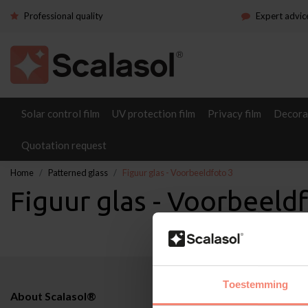
Professional quality
Expert advic
Solar control film
UV protection film
Privacy film
Decorat
Quotation request
Home
Patterned glass
Figuur glas - Voorbeeldfoto 3
Figuur glas - Voorbeeld
Toestemming
About Scalasol®
Applications