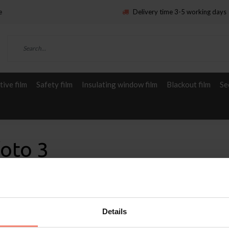
e
Delivery time 3-5 working days
ive film
Safety film
Insulating window film
Blackout film
Se
foto 3
Details
Service