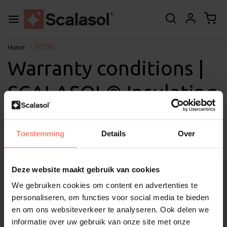
Home
EC750
Warranty conditions |
SCALASOL® Insulating
Window Film EC750
Toestemming
Details
Over
Deze website maakt gebruik van cookies
About Scalasol®
Applications
We gebruiken cookies om content en advertenties te
Service
personaliseren, om functies voor social media te bieden
en om ons websiteverkeer te analyseren. Ook delen we
Other
informatie over uw gebruik van onze site met onze
Customer Support