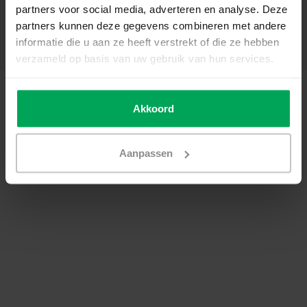
partners voor social media, adverteren en analyse. Deze
My account
partners kunnen deze gegevens combineren met andere
Categories
informatie die u aan ze heeft verstrekt of die ze hebben
Contact details
verzameld op basis van uw gebruik van hun services.
© Copyright 2026 - Scalasol | Window films | Realisatie
Scalasol
General terms & conditions
|
Privacy Policy / Disclaimer
|
Sitemap
|
RSS
Akkoord
Feed
Aanpassen