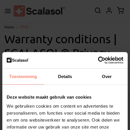
Home
PP45
Warranty conditions |
SCALASOL® Privacy
Window Film PP45
Toestemming
Details
Over
Deze website maakt gebruik van cookies
About Scalasol®
Applications
We gebruiken cookies om content en advertenties te
Service
personaliseren, om functies voor social media te bieden
en om ons websiteverkeer te analyseren. Ook delen we
Other
informatie over uw gebruik van onze site met onze
Customer Support