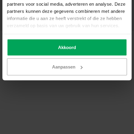
partners voor social media, adverteren en analyse. Deze
My account
partners kunnen deze gegevens combineren met andere
Categories
informatie die u aan ze heeft verstrekt of die ze hebben
Contact details
verzameld op basis van uw gebruik van hun services.
© Copyright 2026 - Scalasol | Window films | Realisatie
Scalasol
General terms & conditions
|
Privacy Policy / Disclaimer
|
Sitemap
|
RSS
Akkoord
Feed
Aanpassen