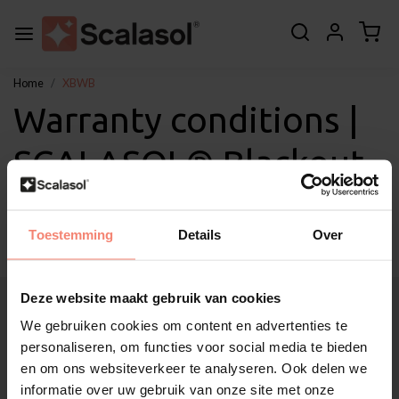
Home
XBWB
Warranty conditions |
SCALASOL® Blackout
Window Film XBWB
Toestemming
Details
Over
Deze website maakt gebruik van cookies
About Scalasol®
Applications
We gebruiken cookies om content en advertenties te
Service
personaliseren, om functies voor social media te bieden
en om ons websiteverkeer te analyseren. Ook delen we
Other
informatie over uw gebruik van onze site met onze
Customer Support