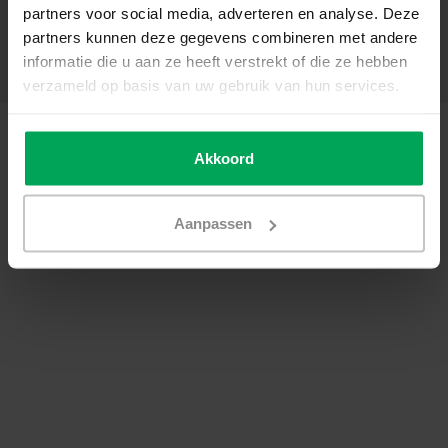
partners voor social media, adverteren en analyse. Deze
My account
partners kunnen deze gegevens combineren met andere
Categories
informatie die u aan ze heeft verstrekt of die ze hebben
Contact details
verzameld op basis van uw gebruik van hun services.
© Copyright 2026 - Scalasol | Window films | Realisatie
Scalasol
General terms & conditions
|
Privacy Policy / Disclaimer
|
Sitemap
|
RSS
Akkoord
Feed
Aanpassen