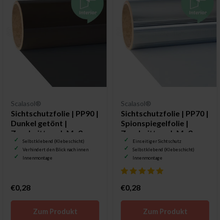
Scalasol®
Scalasol®
Sichtschutzfolie | PP90 |
Sichtschutzfolie | PP70 |
Dunkel getönt |
Spionspiegelfolie |
Zuschnitt nach Maß
Zuschnitt nach Maß
Selbstklebend (Klebeschicht)
Einseitiger Sichtschutz
Verhindert den Blick nach innen
Selbstklebend (Klebeschicht)
Innenmontage
Innenmontage
€0,28
€0,28
Zum Produkt
Zum Produkt