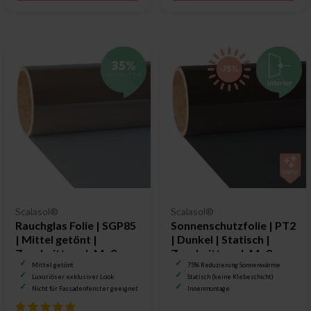
Scalasol®
Scalasol®
Rauchglas Folie | SGP85
Sonnenschutzfolie | PT2
| Mittel getönt |
| Dunkel | Statisch |
Zuschnitt nach Maß
Zuschnitt nach Maß
Mittel getönt
75% Reduzierung Sonnenwärme
Luxuriöser exklusiver Look
Statisch (keine Klebeschicht)
Nicht für Fassadenfenster geeignet
Innenmontage