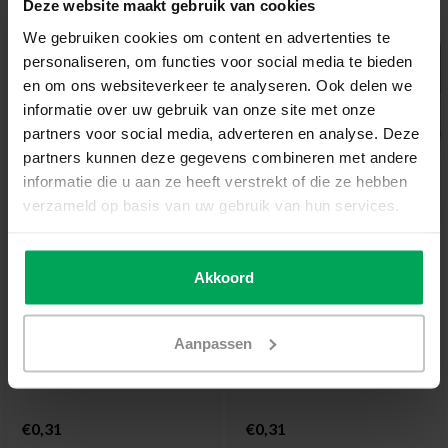
Deze website maakt gebruik van cookies
We gebruiken cookies om content en advertenties te
personaliseren, om functies voor social media te bieden
en om ons websiteverkeer te analyseren. Ook delen we
informatie over uw gebruik van onze site met onze
partners voor social media, adverteren en analyse. Deze
partners kunnen deze gegevens combineren met andere
informatie die u aan ze heeft verstrekt of die ze hebben
verzameld op basis van uw gebruik van hun services.
Scalasol®
Scalasol®
Cham√§leon Folie | QLK
Anti-Graffiti Folie | ORG
Akkoord
| Blau Multi | Zuschnitt
| Klar Durchsichtig |
nach Maß
Zuschnitt nach Maß
Farbwechsel pro Blickwinkel
Schützt Glas vor Graffiti/Markern
Aanpassen
Auffallend dekorativ (Unikat)
Klar Durchsichtig
Innenmontage
Innenmontage
€0,31
€0,31