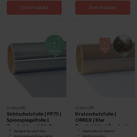
Zum Produkt
Zum Produkt
Scalasol®
Scalasol®
Sichtschutzfolie | PP75 |
Kratzschutzfolie |
Spionspiegelfolie |
ORREX | Klar
Zuschnitt nach Maß
Durchsichtig | Zuschnitt
nach Maß
Geeignet für Low-E Glas
Schützt Glas vor Kratzern
Selbstklebend (Klebeschicht)
Klar Durchsichtig