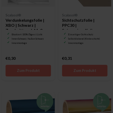
Scalasol®
Scalasol®
Verdunkelungsfolie |
Sichtschutzfolie |
XBO | Schwarz |
PPC30 |
Zuschnitt nach Maß
Spionspiegelfolie
Bronze | Zuschnitt nach
Blockiert 100% (Tages-) Licht
Einseitiger Sichtschutz
Innen Schwarz / Außen Schwarz
Selbstklebend (Klebeschicht)
Maß
Innenmontage
Innenmontage
€0,30
€0,31
Zum Produkt
Zum Produkt