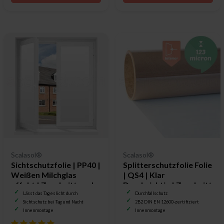
Scalasol®
Scalasol®
Sichtschutzfolie | PP40 |
Splitterschutzfolie Folie
Weißen Milchglas
| QS4 | Klar
effekt | Zuschnitt nach
Durchsichtig | Zuschnitt
Maß
nach Maß
Lässt das Tageslicht durch
Durchfallschutz
Sichtschutz bei Tag und Nacht
2B2 DIN EN 12600-zertifiziert
Innenmontage
Innenmontage