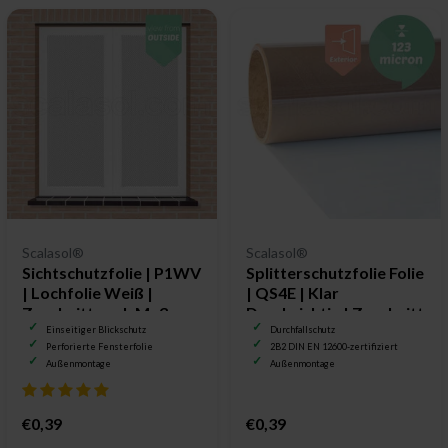
Scalasol®
Scalasol®
Sichtschutzfolie | P1WV
Splitterschutzfolie Folie
| Lochfolie Weiß |
| QS4E | Klar
Zuschnitt nach Maß
Durchsichtig | Zuschnitt
nach Maß
Einseitiger Blickschutz
Durchfallschutz
Perforierte Fensterfolie
2B2 DIN EN 12600-zertifiziert
Außenmontage
Außenmontage
€0,39
€0,39