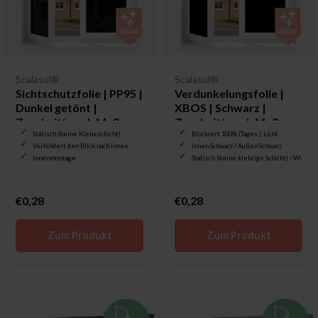
Scalasol®
Scalasol®
Sichtschutzfolie | PP95 |
Verdunkelungsfolie |
Dunkel getönt |
XBOS | Schwarz |
Zuschnitt nach Maß
Zuschnitt nach Maß
Statisch (keine Klebeschicht)
Blockiert 100% (Tages-) Licht
Verhindert den Blick nach innen
Innen Schwarz / Außen Schwarz
Innenmontage
Statisch (keine klebrige Schicht) / Wied
€0,28
€0,28
Zum Produkt
Zum Produkt