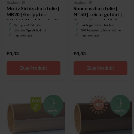
Scalasol®
Scalasol®
Motiv Sichtschutzfolie |
Sonnenschutzfolie |
MR20 | Geripptes-
NT50 | Leicht getönt |
Effekt | Klar | Zuschnitt
Zuschnitt nach Maß
nach Maß
Geripptes-Effekt Klar
Leicht getönt durchsichtig
Lässt das Tageslicht durch
50% Reduzierung Sonnenwärme
Innenmontage
Innenmontage
€0,33
€0,33
Zum Produkt
Zum Produkt