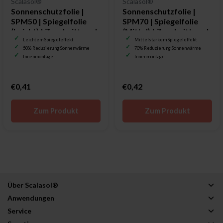
Scalasol®
Scalasol®
Sonnenschutzfolie |
Sonnenschutzfolie |
SPM50 | Spiegelfolie
SPM70 | Spiegelfolie
(Leicht) | Zuschnitt nach
(Mittel) | Zuschnitt nach
Maß
Maß
Leichtem Spiegeleffekt
Mittelstarkem Spiegeleffekt
50% Reduzierung Sonnenwärme
70% Reduzierung Sonnenwärme
Innenmontage
Innenmontage
€0,41
€0,42
Zum Produkt
Zum Produkt
Über Scalasol®
Anwendungen
Service