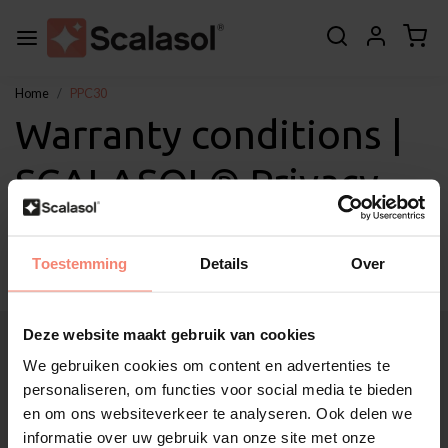
Home
PPC30
Warranty conditions |
SCALASOL® Privacy
Window Film PPC30
Toestemming
Details
Over
Deze website maakt gebruik van cookies
About Scalasol®
Applications
We gebruiken cookies om content en advertenties te
Service
personaliseren, om functies voor social media te bieden
en om ons websiteverkeer te analyseren. Ook delen we
Other
informatie over uw gebruik van onze site met onze
Customer Support