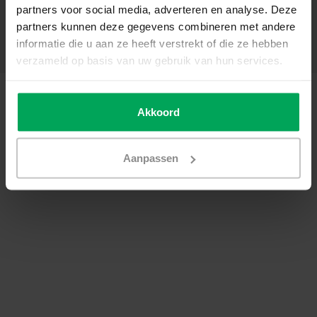
partners voor social media, adverteren en analyse. Deze
My account
partners kunnen deze gegevens combineren met andere
Categories
informatie die u aan ze heeft verstrekt of die ze hebben
Contact details
verzameld op basis van uw gebruik van hun services.
© Copyright 2026 - Scalasol | Window films | Realisatie
Scalasol
General terms & conditions
|
Privacy Policy / Disclaimer
|
Sitemap
|
RSS
Akkoord
Feed
Aanpassen